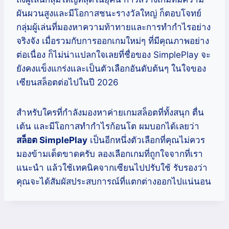
ผันผวนสูงและมีโอกาสชนะรางวัลใหญ่ ก็ตอบโจทย์
กลุ่มผู้เล่นที่มองหาความท้าทายและการทำกำไรอย่าง
จริงจัง เมื่อรวมกับการออกเกมใหม่ๆ ที่มีคุณภาพอย่าง
ต่อเนื่อง ก็ไม่น่าแปลกใจเลยที่ชื่อของ SimplePlay จะ
ยังคงแข็งแกร่งและเป็นตัวเลือกอันดับต้นๆ ในใจของ
เซียนสล็อตต่อไปในปี 2026
สำหรับใครที่กำลังมองหาค่ายเกมสล็อตที่ทั้งสนุก ตื่น
เต้น และมีโอกาสทำกำไรก้อนโต ผมบอกได้เลยว่า
สล็อต SimplePlay
เป็นอีกหนึ่งตัวเลือกที่คุณไม่ควร
มองข้ามเด็ดขาดครับ ลองเลือกเกมที่ถูกใจจากที่เรา
แนะนำ แล้วใช้เทคนิคจากเซียนไปปรับใช้ รับรองว่า
คุณจะได้สัมผัสประสบการณ์ที่แตกต่างออกไปแน่นอน