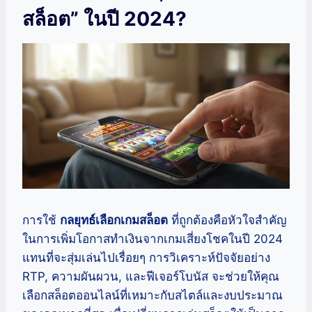
สล็อต” ในปี 2024?
การใช้
กลยุทธ์เลือกเกมสล็อต
ที่ถูกต้องคือหัวใจสำคัญ
ในการเพิ่มโอกาสทำเงินจากเกมเสี่ยงโชคในปี 2024
แทนที่จะสุ่มเล่นไปเรื่อยๆ การวิเคราะห์ปัจจัยอย่าง
RTP, ความผันผวน, และฟีเจอร์โบนัส จะช่วยให้คุณ
เลือกสล็อตออนไลน์ที่เหมาะกับสไตล์และงบประมาณ