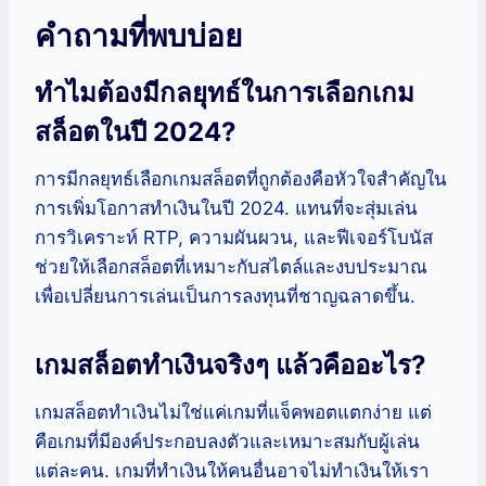
คำถามที่พบบ่อย
ทำไมต้องมีกลยุทธ์ในการเลือกเกม
สล็อตในปี 2024?
การมีกลยุทธ์เลือกเกมสล็อตที่ถูกต้องคือหัวใจสำคัญใน
การเพิ่มโอกาสทำเงินในปี 2024. แทนที่จะสุ่มเล่น
การวิเคราะห์ RTP, ความผันผวน, และฟีเจอร์โบนัส
ช่วยให้เลือกสล็อตที่เหมาะกับสไตล์และงบประมาณ
เพื่อเปลี่ยนการเล่นเป็นการลงทุนที่ชาญฉลาดขึ้น.
เกมสล็อตทำเงินจริงๆ แล้วคืออะไร?
เกมสล็อตทำเงินไม่ใช่แค่เกมที่แจ็คพอตแตกง่าย แต่
คือเกมที่มีองค์ประกอบลงตัวและเหมาะสมกับผู้เล่น
แต่ละคน. เกมที่ทำเงินให้คนอื่นอาจไม่ทำเงินให้เรา