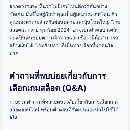
จากตารางจะเห็นว่าไม่มีเกมไหนดีกว่ากันอย่าง
ชัดเจน มันขึ้นอยู่กับว่าคุณเป็นผู้เล่นประเภทไหน ถ้า
คุณมองหาเกมสำหรับผ่อนคลายและลุ้นโชคใหญ่ “เกม
สล็อตแตกง่าย ทุนน้อย 2024” อาจเป็นคำตอบ แต่ถ้า
คุณเป็นคนชอบความท้าทายและเชื่อว่าฝีมือสามารถ
สร้างเงินได้ “เกมยิงปลา” ก็เป็นทางเลือกที่น่าสนใจ
มาก
คำถามที่พบบ่อยเกี่ยวกับการ
เลือกเกมสล็อต (Q&A)
รวบรวมคำถามที่หลายคนสงสัยเกี่ยวกับการเลือกเกม
สล็อตออนไลน์ พร้อมคำตอบที่ชัดเจนและนำไปใช้ได้
จริง