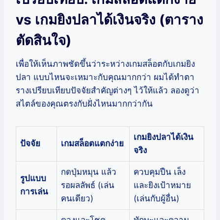
vs เกมยิงปลาได้เงินจริง (ตาราง
ตัดสินใจ)
เพื่อให้เห็นภาพชัดขึ้นว่าระหว่างเกมสล็อตกับเกมยิง
ปลา แบบไหนจะเหมาะกับคุณมากกว่า ผมได้ทำตา
รางเปรียบเทียบปัจจัยสำคัญต่างๆ ไว้ให้แล้ว ลองดูว่า
สไตล์ของคุณตรงกับฝั่งไหนมากกว่ากัน
เกมยิงปลาได้เงิน
ปัจจัย
เกมสล็อตแตกง่าย
จริง
กดปุ่มหมุน แล้ว
ควบคุมปืน เล็ง
รูปแบบ
รอผลลัพธ์ (เล่น
และยิงเป้าหมาย
การเล่น
คนเดียว)
(เล่นกับผู้อื่น)