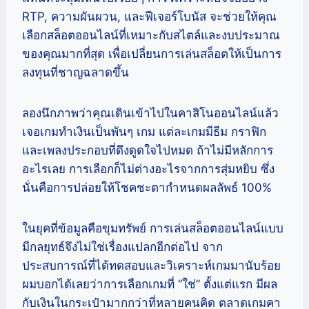
RTP, ความผันผวน, และฟีเจอร์โบนัส จะช่วยให้คุณ
เลือกสล็อตออนไลน์ที่เหมาะกับสไตล์และงบประมาณ
ของคุณมากที่สุด เพื่อเปลี่ยนการเล่นสล็อตให้เป็นการ
ลงทุนที่ชาญฉลาดขึ้น
ลองนึกภาพว่าคุณเดินเข้าไปในคาสิโนออนไลน์แล้ว
เจอเกมทำเงินเป็นพันๆ เกม แต่ละเกมมีธีม กราฟิก
และเพลงประกอบที่ดึงดูดใจไปหมด ถ้าไม่มีหลักการ
อะไรเลย การเลือกก็ไม่ต่างอะไรจากการสุ่มหยิบ ซึ่ง
นั่นคือการปล่อยให้โชคชะตากำหนดผลลัพธ์ 100%
ในยุคที่ข้อมูลคือขุมทรัพย์ การเล่นสล็อตออนไลน์แบบ
มีกลยุทธ์จึงไม่ใช่เรื่องแปลกอีกต่อไป จาก
ประสบการณ์ที่ได้ทดสอบและวิเคราะห์เกมมานับร้อย
ผมบอกได้เลยว่าการเลือกเกมที่ “ใช่” ตั้งแต่แรก มีผล
กับเงินในกระเป๋ามากกว่าที่หลายคนคิด ตลาดเกมคา