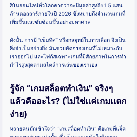
สิโนออนไลน์ทั่วโลกคาดว่าจะมีมูลค่าสูงถึง 1.5 แสน
ล้านดอลลาร์ภายในปี 2026 ซึ่งหมายถึงจำนวนเกมที่
เพิ่มขึ้นและซับซ้อนขึ้นอย่างมหาศาล
ดังนั้น การมี “เข็มทิศ” หรือกลยุทธ์ในการเลือก จึงเป็น
สิ่งจำเป็นอย่างยิ่ง มันช่วยคัดกรองเกมที่ไม่เหมาะกับ
เราออกไป และโฟกัสเฉพาะเกมที่มีศักยภาพในการทำ
กำไรสูงสุดตามสไตล์การเล่นของเราเอง
รู้จัก “เกมสล็อตทำเงิน” จริงๆ
แล้วคืออะไร? (ไม่ใช่แค่เกมแตก
ง่าย)
หลายคนมักเข้าใจว่า “เกมสล็อตทำเงิน” คือเกมที่แจ็ค
พอตแตกง่ายๆ เท่านั้น ซึ่งเป็นความเข้าใจที่คลาด