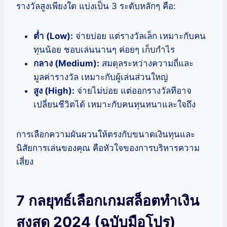
รางวัลสูงเพียงใด แบ่งเป็น 3 ระดับหลักๆ คือ:
ต่ำ (Low):
จ่ายบ่อย แต่รางวัลเล็ก เหมาะกับคน
ทุนน้อย ชอบเล่นนานๆ ค่อยๆ เก็บกำไร
กลาง (Medium):
สมดุลระหว่างความถี่และ
มูลค่ารางวัล เหมาะกับผู้เล่นส่วนใหญ่
สูง (High):
จ่ายไม่บ่อย แต่ออกรางวัลทีอาจ
เปลี่ยนชีวิตได้ เหมาะกับคนทุนหนาและใจถึง
การเลือกความผันผวนให้ตรงกับขนาดเงินทุนและ
นิสัยการเล่นของคุณ คือหัวใจของการบริหารความ
เสี่ยง
7 กลยุทธ์เลือกเกมสล็อตทำเงิน
สูงสุด 2024 (ฉบับมือโปร)