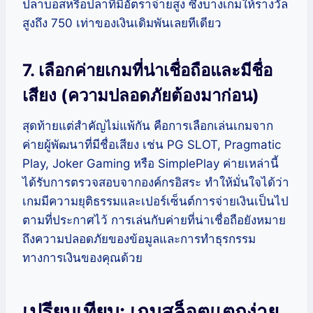
ปลาบอสหรือปลาที่มีอัตราจ่ายสูง ซึ่งบางเกมให้รางวัล
สูงถึง 750 เท่าของเงินเดิมพันเลยทีเดียว
7. เลือกค่ายเกมที่น่าเชื่อถือและมีชื่อ
เสียง (ความปลอดภัยต้องมาก่อน)
สุดท้ายแต่สำคัญไม่แพ้กัน คือการเลือกเล่นเกมจาก
ค่ายผู้พัฒนาที่มีชื่อเสียง เช่น PG SLOT, Pragmatic
Play, Joker Gaming หรือ SimplePlay ค่ายเหล่านี้
ได้รับการตรวจสอบจากองค์กรอิสระ ทำให้มั่นใจได้ว่า
เกมมีความยุติธรรมและเปอร์เซ็นต์การจ่ายเงินเป็นไป
ตามที่ประกาศไว้ การเล่นกับค่ายที่น่าเชื่อถือยังหมาย
ถึงความปลอดภัยของข้อมูลและการทำธุรกรรม
ทางการเงินของคุณด้วย
เปรียบเทียบ: เกมสล็อตแตกง่าย