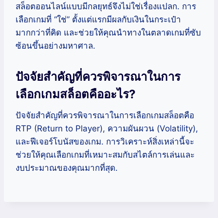
สล็อตออนไลน์แบบมีกลยุทธ์จึงไม่ใช่เรื่องแปลก. การ
เลือกเกมที่ “ใช่” ตั้งแต่แรกมีผลกับเงินในกระเป๋า
มากกว่าที่คิด และช่วยให้คุณนำทางในตลาดเกมที่ซับ
ซ้อนขึ้นอย่างมหาศาล.
ปัจจัยสำคัญที่ควรพิจารณาในการ
เลือกเกมสล็อตคืออะไร?
ปัจจัยสำคัญที่ควรพิจารณาในการเลือกเกมสล็อตคือ
RTP (Return to Player), ความผันผวน (Volatility),
และฟีเจอร์โบนัสของเกม. การวิเคราะห์สิ่งเหล่านี้จะ
ช่วยให้คุณเลือกเกมที่เหมาะสมกับสไตล์การเล่นและ
งบประมาณของคุณมากที่สุด.