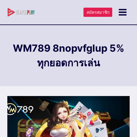
Skip
to
สมัครสมาชิก
content
WM789 8nopvfglup 5%
ทุกยอดการเล่น