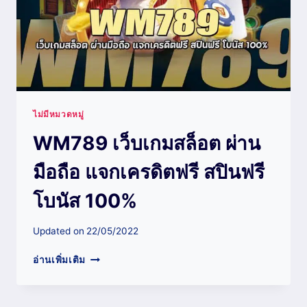
ไม่มีหมวดหมู่
WM789 เว็บเกมสล็อต ผ่าน
มือถือ แจกเครดิตฟรี สปินฟรี
โบนัส 100%
Updated on
22/05/2022
WM789
อ่านเพิ่มเติม
เว็บ
เกม
สล็อต