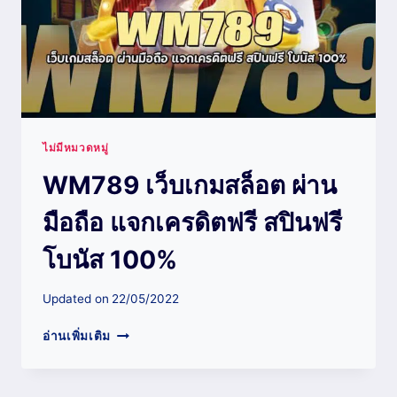
ไม่มีหมวดหมู่
WM789 เว็บเกมสล็อต ผ่าน
มือถือ แจกเครดิตฟรี สปินฟรี
โบนัส 100%
Updated on
22/05/2022
WM789
อ่านเพิ่มเติม
เว็บ
เกม
สล็อต