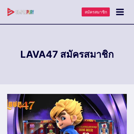
Skip
to
สมัครสมาชิก
content
LAVA47 สมัครสมาชิก