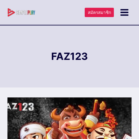
Skip
to
สมัครสมาชิก
content
FAZ123