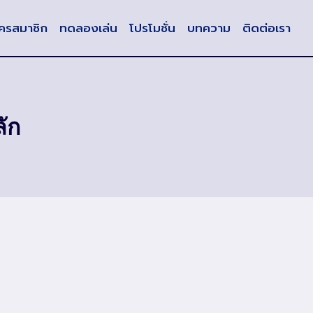
ครสมาชิก
ทดลองเล่น
โปรโมชั่น
บทความ
ติดต่อเรา
ัก