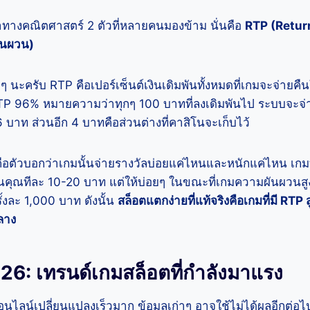
ค่าทางคณิตศาสตร์ 2 ตัวที่หลายคนมองข้าม นั่นคือ
RTP (Return
ันผวน)
นะครับ RTP คือเปอร์เซ็นต์เงินเดิมพันทั้งหมดที่เกมจะจ่ายคืนใ
 RTP 96% หมายความว่าทุกๆ 100 บาทที่ลงเดิมพันไป ระบบจะจ่
 บาท ส่วนอีก 4 บาทคือส่วนต่างที่คาสิโนจะเก็บไว้
อตัวบอกว่าเกมนั้นจ่ายรางวัลบ่อยแค่ไหนและหนักแค่ไหน เกม
งินคุณทีละ 10-20 บาท แต่ให้บ่อยๆ ในขณะที่เกมความผันผวนสู
ั้งละ 1,000 บาท ดังนั้น
สล็อตแตกง่ายที่แท้จริงคือเกมที่มี RTP
ลาง
026: เทรนด์เกมสล็อตที่กำลังมาแรง
ไลน์เปลี่ยนแปลงเร็วมาก ข้อมูลเก่าๆ อาจใช้ไม่ได้ผลอีกต่อไ