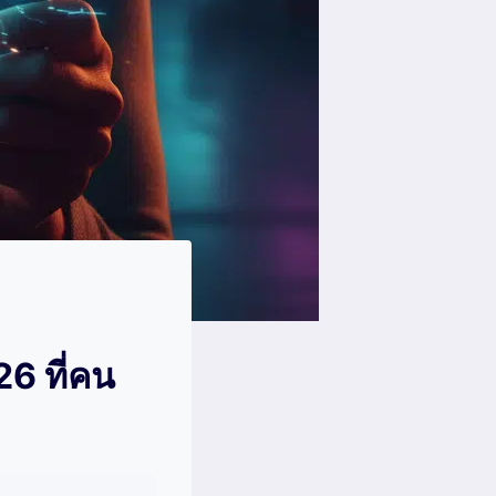
26 ที่คน