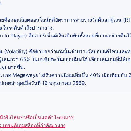
:
ยคือเกมสล็อตออนไลน์ที่มีอัตราการจ่ายรางวัลคืนแก่ผู้เล่น (RT
นในระดับต่ำถึงปานกลาง.
 to Player) คือเปอร์เซ็นต์เงินเดิมพันทั้งหมดที่เกมจะจ่ายคืนให
 (Volatility) คือตัวบอกว่าเกมนั้นจ่ายรางวัลบ่อยแค่ไหนและห
้เล่นกว่า 65% ในเอเชียตะวันออกเฉียงใต้ เลือกเล่นเกมที่มีฟีเจอ
y) มากขึ้น.
เภท Megaways ได้รับความนิยมเพิ่มขึ้น 40% เมื่อเทียบกับ 2 ป
ปเดตล่าสุดเมื่อวันที่ 19 พฤษภาคม 2569.
 มีจริงไหม? หรือเป็นแค่คำโฆษณา?
6: เทรนด์เกมสล็อตที่กำลังมาแรง