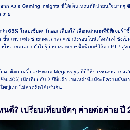
จาก Asia Gaming Insights ชี้ให้เห็นเทรนด์ที่น่าสนใจมากๆ ซ
กง่าย
นกว่า 65% ในเอเชียตะวันออกเฉียงใต้ เลือกเล่นเกมที่มีฟีเจอร์ “ซื
ขึ้น เพราะมันช่วยลดเวลาและเข้าถึงรอบโบนัสได้ทันที ซึ่งเป็
ตรงนี้หลายคนอาจยังไม่รู้ว่าบางเกมการซื้อฟีเจอร์ให้ค่า RTP สูง
น่าจับตาคือเกมสล็อตประเภท Megaways ที่มีวิธีการชนะหลายแสน
ขึ้น 40% เมื่อเทียบกับ 2 ปีที่แล้ว เกมเหล่านี้แม้จะมีความผันผว
ลใหญ่แบบไม่คาดคิดได้เช่นกัน
นดี? เปรียบเทียบชัดๆ ค่ายต่อค่าย ปี