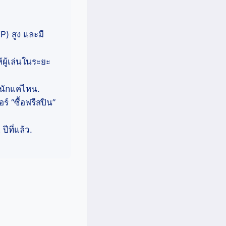
P) สูง และมี
้ผู้เล่นในระยะ
นักแค่ไหน.
ร์ “ซื้อฟรีสปิน”
ีที่แล้ว.