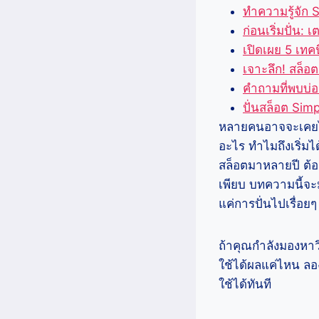
ทำความรู้จัก 
ก่อนเริ่มปั่น:
เปิดเผย 5 เทคน
เจาะลึก! สล็อ
คำถามที่พบบ่อ
ปั่นสล็อต Simp
หลายคนอาจจะเคยได้ย
อะไร ทำไมถึงเริ่ม
สล็อตมาหลายปี ต้อง
เพียบ บทความนี้จ
แค่การปั่นไปเรื่อยๆ
ถ้าคุณกำลังมองหาวิธ
ใช้ได้ผลแค่ไหน ลอ
ใช้ได้ทันที