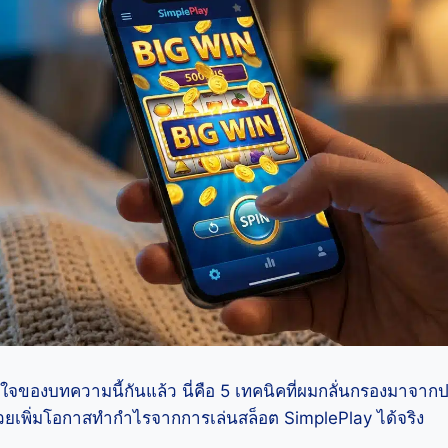
ัวใจของบทความนี้กันแล้ว นี่คือ 5 เทคนิคที่ผมกลั่นกรองมาจ
ช่วยเพิ่มโอกาสทำกำไรจากการเล่นสล็อต SimplePlay ได้จริง