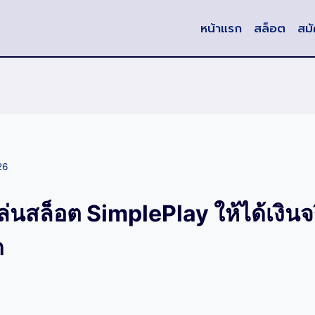
หน้าแรก
สล็อต
สมั
26
ล่นสล็อต SimplePlay ให้ได้เงิน
ด