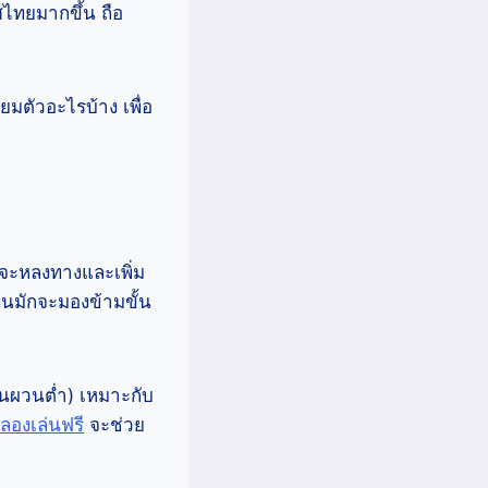
ศไทยมากขึ้น ถือ
ียมตัวอะไรบ้าง เพื่อ
ี่จะหลงทางและเพิ่ม
ุนมักจะมองข้ามขั้น
ันผวนต่ำ) เหมาะกับ
ลองเล่นฟรี
จะช่วย