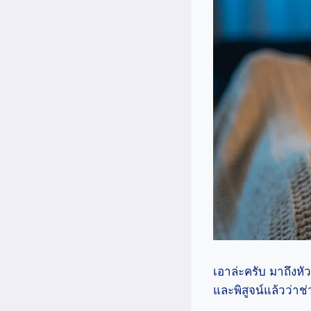
เอาล่ะครับ มาถึงห
และพิสูจน์แล้วว่า