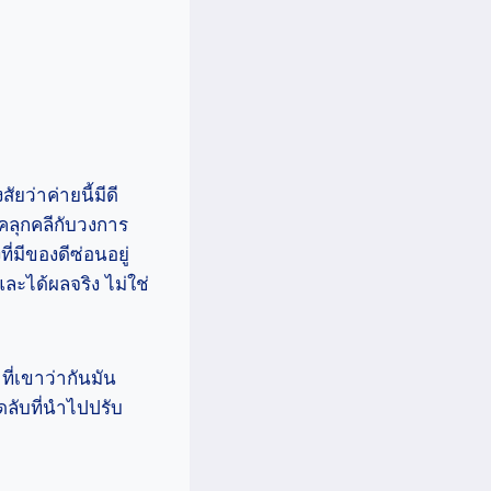
ยว่าค่ายนี้มีดี
คลุกคลีกับวงการ
่มีของดีซ่อนอยู่
ละได้ผลจริง ไม่ใช่
ที่เขาว่ากันมัน
ดลับที่นำไปปรับ