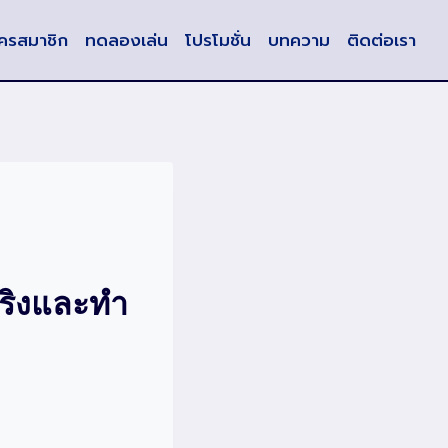
ครสมาชิก
ทดลองเล่น
โปรโมชั่น
บทความ
ติดต่อเรา
จริงและทำ