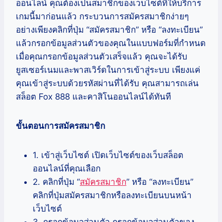
ออนไลน์ คุณต้องเป็นสมาชิกของเว็บไซต์ที่ให้บริการ
เกมนี้มาก่อนแล้ว กระบวนการสมัครสมาชิกง่ายๆ
อย่างเพียงคลิกที่ปุ่ม “สมัครสมาชิก” หรือ “ลงทะเบียน”
แล้วกรอกข้อมูลส่วนตัวของคุณในแบบฟอร์มที่กำหนด
เมื่อคุณกรอกข้อมูลส่วนตัวเสร็จแล้ว คุณจะได้รับ
ยูสเซอร์เนมและพาสเวิร์ดในการเข้าสู่ระบบ เพียงแค่
คุณเข้าสู่ระบบด้วยรหัสผ่านที่ได้รับ คุณสามารถเล่น
สล็อต Fox 888 และคาสิโนออนไลน์ได้ทันที
ขั้นตอนการสมัครสมาชิก
1. เข้าสู่เว็บไซต์ เปิดเว็บไซต์ของเว็บสล็อต
ออนไลน์ที่คุณเลือก
2. คลิกที่ปุ่ม “
สมัครสมาชิก
” หรือ “ลงทะเบียน”
คลิกที่ปุ่มสมัครสมาชิกหรือลงทะเบียนบนหน้า
เว็บไซต์
3. กรอกข้อมูลส่วนตัว กรอกข้อมูลส่วนตัวของ