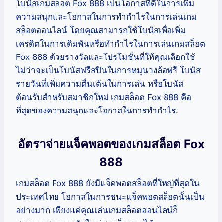
โบนัสเกมสล็อต Fox 888 เป็นโอกาสที่ดีในการเพิ่ม
ความสนุกและโอกาสในการทำกำไรในการเล่นเกม
สล็อตออนไลน์ โดยคุณสามารถใช้โบนัสเพื่อเพิ่ม
เครดิตในการเดิมพันหรือทำกำไรในการเล่นเกมสล็อต
Fox 888 ด้วยรางวัลและโปรโมชั่นที่ให้คุณเลือกใช้
ไม่ว่าจะเป็นโบนัสฟรีสปินในการหมุนวงล้อฟรี โบนัส
รายวันที่เพิ่มความตื่นเต้นในการเล่น หรือโบนัส
ต้อนรับสำหรับสมาชิกใหม่ เกมสล็อต Fox 888 คือ
ที่สุดของความสนุกและโอกาสในการทำกำไร.
อัตราจ่ายแจ็คพอตของเกมสล็อต Fox
888
เกมสล็อต Fox 888 ยังมีแจ็คพอตสล็อตที่ใหญ่ที่สุดใน
ประเทศไทย โอกาสในการชนะแจ็คพอตสล็อตนั้นเป็น
อย่างมาก เพียงแค่คุณเล่นเกมสล็อตออนไลน์ก็